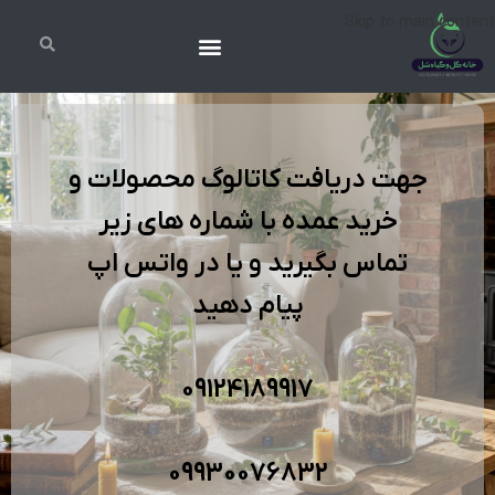
Skip to main content
جهت دریافت کاتالوگ محصولات و
خرید عمده با شماره های زیر
تماس بگیرید و یا در واتس اپ
پیام دهید
09124189917
09930076832