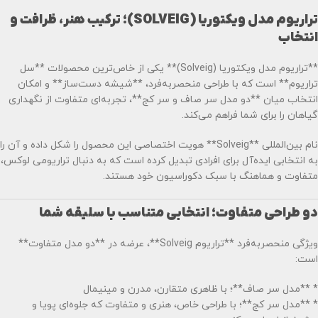
تراریوم مدل ویکتوریا (SOLVEIG)؛ ترکیب هنر، ظرافت و
انتخاب
**تراریوم مدل ویکتوریا (Solveig)** یکی از خاص‌ترین محصولات **سل
تراریوم** است که با طراحی منحصربه‌فرد، **شیشه دست‌ساز** و امکان
انتخاب میان **دو مدل سر صاف و سر کج**، تجربه‌ای متفاوت از نگهداری
گیاهان را برای شما فراهم می‌کند.
نام بین‌المللی **Solveig** هویت اختصاصی این محصول را شکل داده و آن را
به انتخابی ایده‌آل برای افرادی تبدیل کرده است که به دنبال تراریومی لوکس،
متفاوت و هماهنگ با سبک دکوراسیون خود هستند.
دو طراحی متفاوت؛ انتخابی متناسب با سلیقه شما
ویژگی منحصربه‌فرد **تراریوم Solveig**، عرضه در **دو مدل متفاوت**
است:
* **مدل سر صاف**؛ با ظاهری متقارن، مدرن و مینیمال
* **مدل سر کج**؛ با طراحی خاص، هنری و متفاوت که جلوه‌ای پویا و