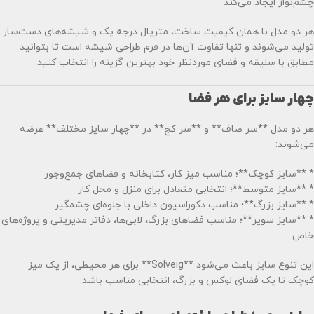
چشم‌نواز ایجاد می‌کند
هر دو مدل با همان کیفیت ساخت، متریال درجه یک و شیشه‌های دست‌ساز
تولید می‌شوند و تنها تفاوت آن‌ها در فرم طراحی شیشه است تا بتوانید
مطابق با سلیقه و فضای موردنظر خود بهترین گزینه را انتخاب کنید.
چهار سایز برای هر فضا
هر دو مدل **سر صاف** و **سر کج** در **چهار سایز مختلف** عرضه
می‌شوند:
* **سایز کوچک**؛ مناسب میز کار، کتابخانه و فضاهای جمع‌وجور
* **سایز متوسط**؛ انتخابی متعادل برای منزل و محل کار
* **سایز بزرگ**؛ مناسب دکوراسیون داخلی با جلوه‌ای چشمگیر
* **سایز سوپر**؛ مناسب فضاهای بزرگ، لابی‌ها، دفاتر مدیریتی و پروژه‌های
خاص
این تنوع سایز باعث می‌شود **Solveig** برای هر محیطی، از یک میز
کوچک تا یک فضای لوکس و بزرگ، انتخابی مناسب باشد.