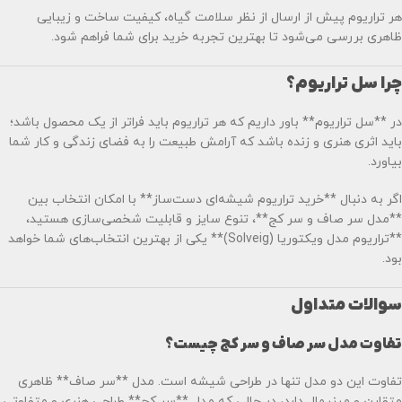
هر تراریوم پیش از ارسال از نظر سلامت گیاه، کیفیت ساخت و زیبایی
ظاهری بررسی می‌شود تا بهترین تجربه خرید برای شما فراهم شود.
چرا سل تراریوم؟
در **سل تراریوم** باور داریم که هر تراریوم باید فراتر از یک محصول باشد؛
باید اثری هنری و زنده باشد که آرامش طبیعت را به فضای زندگی و کار شما
بیاورد.
اگر به دنبال **خرید تراریوم شیشه‌ای دست‌ساز** با امکان انتخاب بین
**مدل سر صاف و سر کج**، تنوع سایز و قابلیت شخصی‌سازی هستید،
**تراریوم مدل ویکتوریا (Solveig)** یکی از بهترین انتخاب‌های شما خواهد
بود.
سوالات متداول
تفاوت مدل سر صاف و سر کج چیست؟
تفاوت این دو مدل تنها در طراحی شیشه است. مدل **سر صاف** ظاهری
متقارن و مینیمال دارد، در حالی که مدل **سر کج** طراحی هنری و متفاوتی