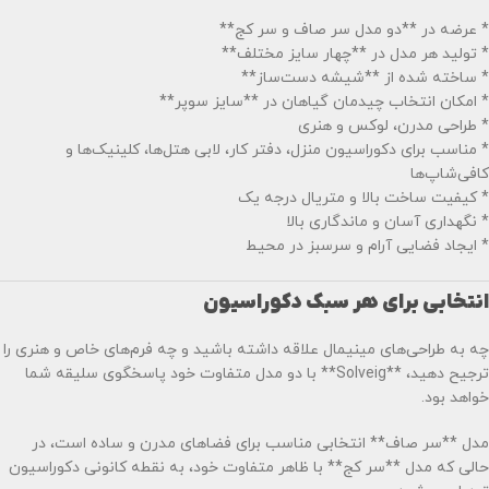
* عرضه در **دو مدل سر صاف و سر کج**
* تولید هر مدل در **چهار سایز مختلف**
* ساخته شده از **شیشه دست‌ساز**
* امکان انتخاب چیدمان گیاهان در **سایز سوپر**
* طراحی مدرن، لوکس و هنری
* مناسب برای دکوراسیون منزل، دفتر کار، لابی هتل‌ها، کلینیک‌ها و
کافی‌شاپ‌ها
* کیفیت ساخت بالا و متریال درجه یک
* نگهداری آسان و ماندگاری بالا
* ایجاد فضایی آرام و سرسبز در محیط
انتخابی برای هر سبک دکوراسیون
چه به طراحی‌های مینیمال علاقه داشته باشید و چه فرم‌های خاص و هنری را
ترجیح دهید، **Solveig** با دو مدل متفاوت خود پاسخگوی سلیقه شما
خواهد بود.
مدل **سر صاف** انتخابی مناسب برای فضاهای مدرن و ساده است، در
حالی که مدل **سر کج** با ظاهر متفاوت خود، به نقطه کانونی دکوراسیون