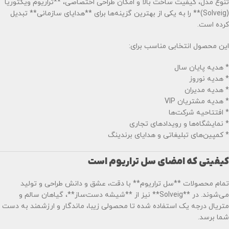
تنوع مدل، کیفیت ساخت بالا و امکان طراحی اختصاصی، **تراریوم ویکتوریا
(Solveig)** را به یکی از بهترین گزینه‌ها برای **هدایای سازمانی** تبدیل
کرده است.
این محصول انتخابی مناسب برای:
* هدیه پایان سال
* هدیه نوروز
* هدیه مدیران
* هدیه مشتریان VIP
* افتتاحیه شرکت‌ها
* نمایشگاه‌ها و رویدادهای تجاری
* کمپین‌های تبلیغاتی و هدایای برندینگ
کیفیتی که امضای سل تراریوم است
تمام محصولات **سل تراریوم** با دقت، عشق و دانش طراحی و تولید
می‌شوند. در **Solveig** نیز از **شیشه دست‌ساز**، گیاهان سالم و
متریال درجه یک استفاده شده تا محصولی زیبا، ماندگار و ارزشمند به دست
شما برسد.