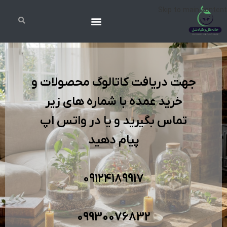
Skip to main content
جهت دریافت کاتالوگ محصولات و
خرید عمده با شماره های زیر
تماس بگیرید و یا در واتس اپ
پیام دهید
09124189917
09930076832